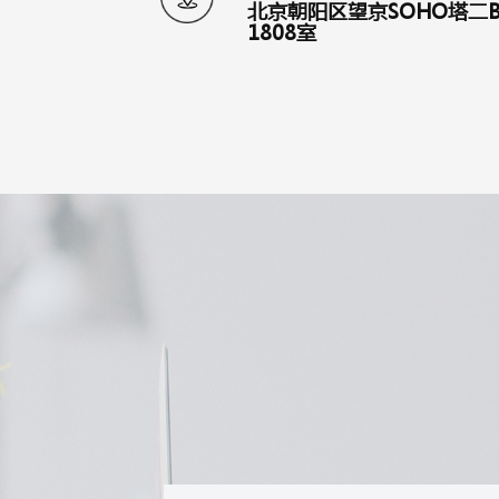
北京朝阳区望京SOHO塔二
1808室