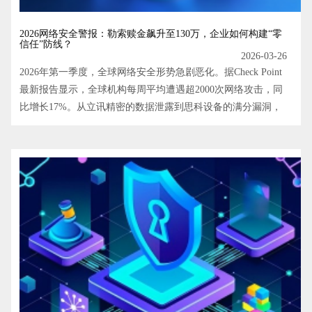
2026网络安全警报：勒索赎金飙升至130万，企业如何构建“零
信任”防线？
2026-03-26
2026年第一季度，全球网络安全形势急剧恶化。据Check Point
最新报告显示，全球机构每周平均遭遇超2000次网络攻击，同
比增长17%。从立讯精密的数据泄露到思科设备的满分漏洞，
再到针对AI模型的供应链投毒，攻击手段正呈现智能化、自动
化趋势。面对平均赎金高达130万美元的勒索软件威胁，企业
该如何破局？本文将深度解析2026年安全热点，并介绍下一代
防火墙、主机安全、数据防泄漏（DLP）及锐速云等关键安全
产品如何构建纵深防御体系。