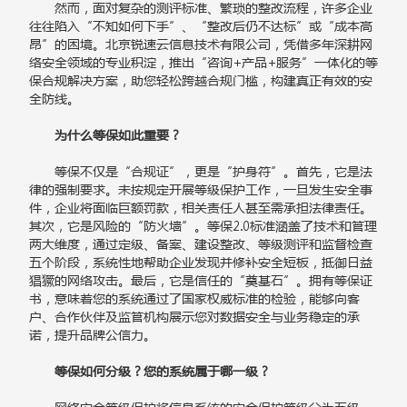
然而，面对复杂的测评标准、繁琐的整改流程，许多企业
往往陷入“不知如何下手”、“整改后仍不达标”或“成本高
昂”的困境。北京锐速云信息技术有限公司，凭借多年深耕网
络安全领域的专业积淀，推出“咨询+产品+服务”一体化的等
保合规解决方案，助您轻松跨越合规门槛，构建真正有效的安
全防线。
为什么等保如此重要？
等保不仅是“合规证”，更是“护身符”。首先，它是法
律的强制要求。未按规定开展等级保护工作，一旦发生安全事
件，企业将面临巨额罚款，相关责任人甚至需承担法律责任。
其次，它是风险的“防火墙”。等保2.0标准涵盖了技术和管理
两大维度，通过定级、备案、建设整改、等级测评和监督检查
五个阶段，系统性地帮助企业发现并修补安全短板，抵御日益
猖獗的网络攻击。最后，它是信任的“奠基石”。拥有等保证
书，意味着您的系统通过了国家权威标准的检验，能够向客
户、合作伙伴及监管机构展示您对数据安全与业务稳定的承
诺，提升品牌公信力。
等保如何分级？您的系统属于哪一级？