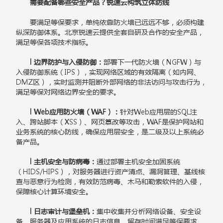
需要配备哪些安全产品？锐速云构筑立体防线
要满足等保要求，单纯依靠防火墙已远远不够，必须构建
纵深防御体系。北京锐速云提供全套自研及合作的安全产品，
满足等保各项技术指标。
l 边界防护与入侵防御：
部署下一代防火墙（NGFW）与
入侵防御系统（IPS），实现网络区域的有效隔离（如内网、
DMZ区），实时监测并阻断外部网络的非法访问与攻击行为，
满足等保对网络边界安全的要求。
l Web应用防火墙（WAF）：
针对Web应用层的SQL注
入、跨站脚本（XSS）、网页篡改等攻击，WAF是保护网站和
业务系统的核心防线，确保应用层安全，是二级及以上系统必
备产品。
l 主机安全与防病毒：
通过部署主机安全加固系统
（HIDS/HIPS），对服务器进行资产清点、漏洞管理、基线核
查与恶意行为检测，有效防范病毒、木马和勒索软件的入侵，
保障核心计算环境安全。
l 日志审计与堡垒机：
集中收集并分析网络设备、安全设
备、服务器及应用系统的日志信息，留存时间满足等保要求