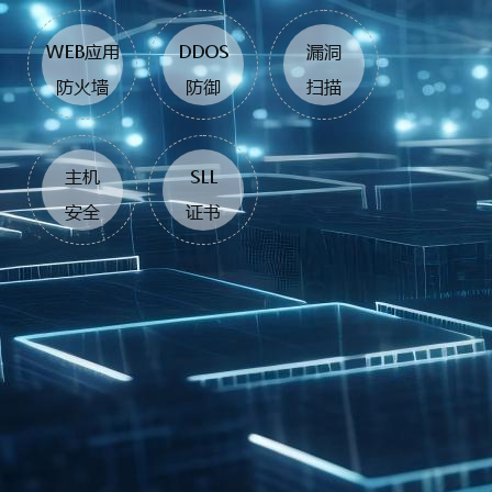
WEB应用
DDOS
漏洞
防火墙
防御
扫描
主机
SLL
安全
证书